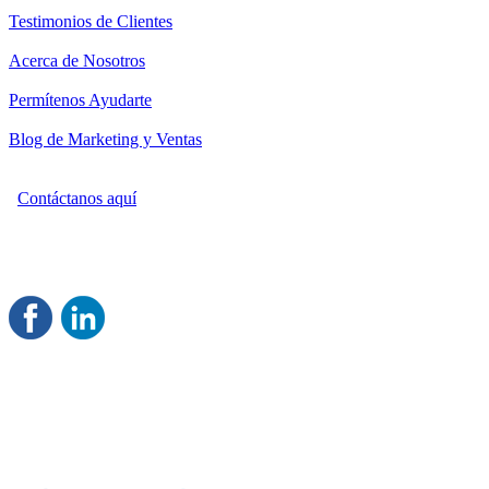
Testimonios de Clientes
Acerca de Nosotros
Permítenos Ayudarte
Blog de Marketing y Ventas
Contáctanos aquí
Consultoría Profesional en Marketing y Ventas
Damos servicio a todo México
Juntos Logramos tu Crecimiento
®
Rentable