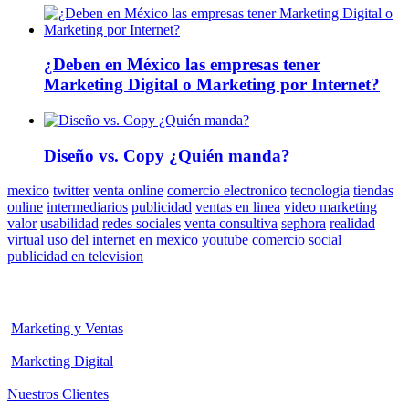
¿Deben en México las empresas tener
Marketing Digital o Marketing por Internet?
Diseño vs. Copy ¿Quién manda?
mexico
twitter
venta online
comercio electronico
tecnologia
tiendas
online
intermediarios
publicidad
ventas en linea
video marketing
valor
usabilidad
redes sociales
venta consultiva
sephora
realidad
virtual
uso del internet en mexico
youtube
comercio social
publicidad en television
Marketing y Ventas
Marketing Digital
Nuestros Clientes