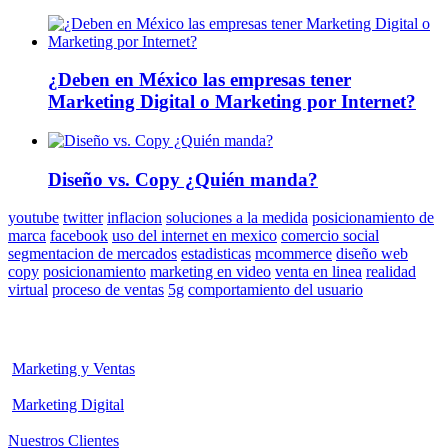
¿Deben en México las empresas tener
Marketing Digital o Marketing por Internet?
Diseño vs. Copy ¿Quién manda?
youtube
twitter
inflacion
soluciones a la medida
posicionamiento de
marca
facebook
uso del internet en mexico
comercio social
segmentacion de mercados
estadisticas
mcommerce
diseño web
copy
posicionamiento
marketing en video
venta en linea
realidad
virtual
proceso de ventas
5g
comportamiento del usuario
Marketing y Ventas
Marketing Digital
Nuestros Clientes