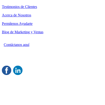
Testimonios de Clientes
Acerca de Nosotros
Permítenos Ayudarte
Blog de Marketing y Ventas
Contáctanos aquí
Consultoría Profesional en Marketing y Ventas
Damos servicio a todo México
Juntos Logramos tu Crecimiento
®
Rentable