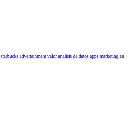
starbucks
advertainment
valor
analisis de datos
apps
marketing en