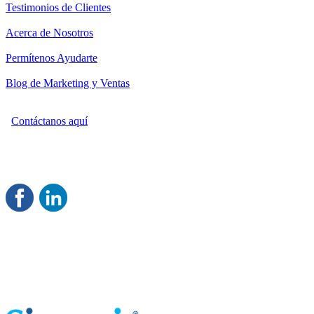
Testimonios de Clientes
Acerca de Nosotros
Permítenos Ayudarte
Blog de Marketing y Ventas
Contáctanos aquí
Consultoría Profesional en Marketing y Ventas
Damos servicio a todo México
Juntos Logramos tu Crecimiento
®
Rentable