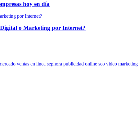
empresas hoy en día
Digital o Marketing por Internet?
mercado
ventas en linea
sephora
publicidad online
seo
video marketing