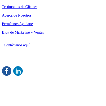
Testimonios de Clientes
Acerca de Nosotros
Permítenos Ayudarte
Blog de Marketing y Ventas
Contáctanos aquí
Consultoría Profesional en Marketing y Ventas
Damos servicio a todo México
Juntos Logramos tu Crecimiento
®
Rentable