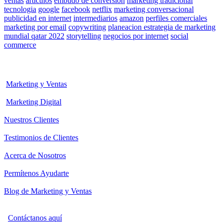
ventas
articulos
embudo de conversion
marketing tradicional
tecnologia
google
facebook
netflix
marketing conversacional
publicidad en internet
intermediarios
amazon
perfiles comerciales
marketing por email
copywriting
planeacion estrategia de marketing
mundial qatar 2022
storytelling
negocios por internet
social
commerce
Marketing y Ventas
Marketing Digital
Nuestros Clientes
Testimonios de Clientes
Acerca de Nosotros
Permítenos Ayudarte
Blog de Marketing y Ventas
Contáctanos aquí