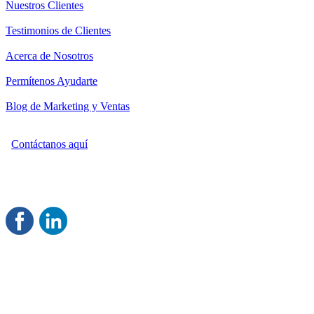
Nuestros Clientes
Testimonios de Clientes
Acerca de Nosotros
Permítenos Ayudarte
Blog de Marketing y Ventas
Contáctanos aquí
Consultoría Profesional en Marketing y Ventas
Damos servicio a todo México
Juntos Logramos tu Crecimiento
®
Rentable