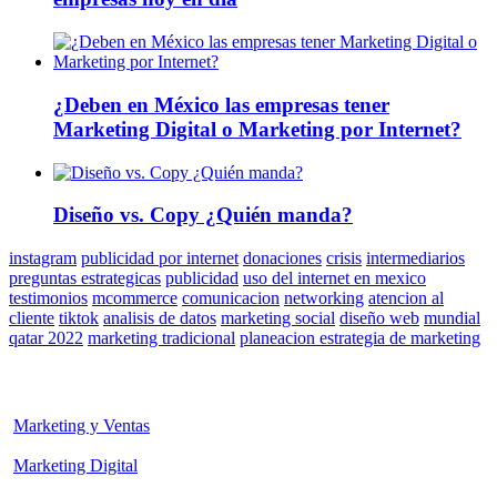
¿Deben en México las empresas tener
Marketing Digital o Marketing por Internet?
Diseño vs. Copy ¿Quién manda?
instagram
publicidad por internet
donaciones
crisis
intermediarios
preguntas estrategicas
publicidad
uso del internet en mexico
testimonios
mcommerce
comunicacion
networking
atencion al
cliente
tiktok
analisis de datos
marketing social
diseño web
mundial
qatar 2022
marketing tradicional
planeacion estrategia de marketing
Marketing y Ventas
Marketing Digital