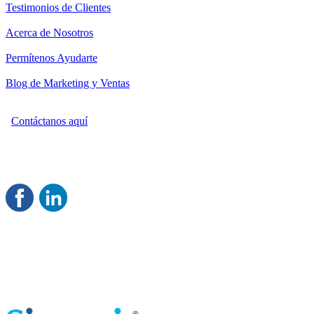
Testimonios de Clientes
Acerca de Nosotros
Permítenos Ayudarte
Blog de Marketing y Ventas
Contáctanos aquí
Consultoría Profesional en Marketing y Ventas
Damos servicio a todo México
Juntos Logramos tu Crecimiento
®
Rentable