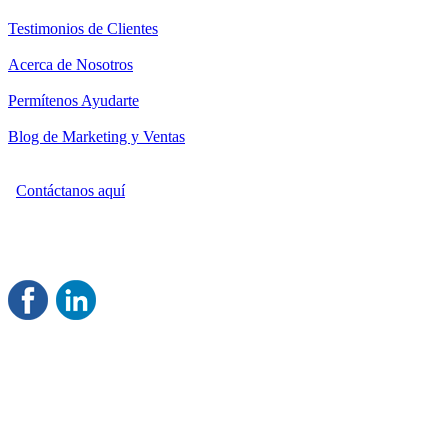
Testimonios de Clientes
Acerca de Nosotros
Permítenos Ayudarte
Blog de Marketing y Ventas
Contáctanos aquí
Consultoría Profesional en Marketing y Ventas
Damos servicio a todo México
Juntos Logramos tu Crecimiento
®
Rentable