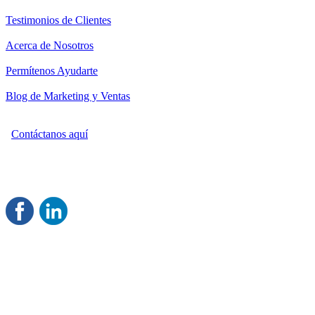
Testimonios de Clientes
Acerca de Nosotros
Permítenos Ayudarte
Blog de Marketing y Ventas
Contáctanos aquí
Consultoría Profesional en Marketing y Ventas
Damos servicio a todo México
Juntos Logramos tu Crecimiento
®
Rentable