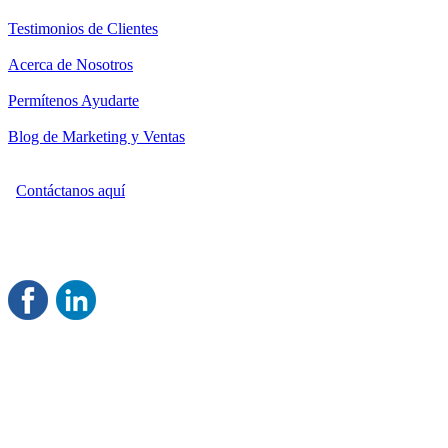
Testimonios de Clientes
Acerca de Nosotros
Permítenos Ayudarte
Blog de Marketing y Ventas
Contáctanos aquí
Consultoría Profesional en Marketing y Ventas
Damos servicio a todo México
Juntos Logramos tu Crecimiento
®
Rentable