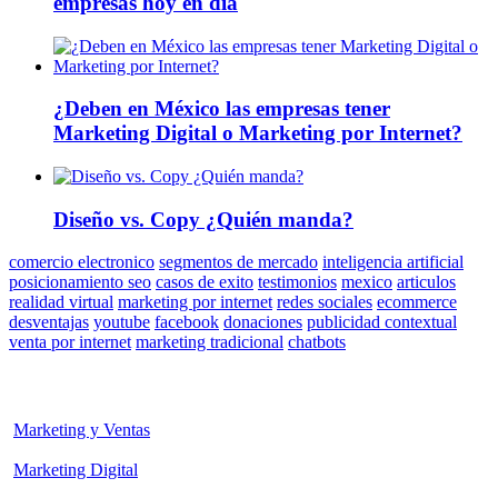
empresas hoy en día
¿Deben en México las empresas tener
Marketing Digital o Marketing por Internet?
Diseño vs. Copy ¿Quién manda?
comercio electronico
segmentos de mercado
inteligencia artificial
posicionamiento seo
casos de exito
testimonios
mexico
articulos
realidad virtual
marketing por internet
redes sociales
ecommerce
desventajas
youtube
facebook
donaciones
publicidad contextual
venta por internet
marketing tradicional
chatbots
Marketing y Ventas
Marketing Digital