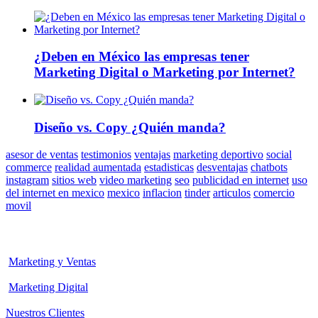
¿Deben en México las empresas tener
Marketing Digital o Marketing por Internet?
Diseño vs. Copy ¿Quién manda?
asesor de ventas
testimonios
ventajas
marketing deportivo
social
commerce
realidad aumentada
estadisticas
desventajas
chatbots
instagram
sitios web
video marketing
seo
publicidad en internet
uso
del internet en mexico
mexico
inflacion
tinder
articulos
comercio
movil
Marketing y Ventas
Marketing Digital
Nuestros Clientes