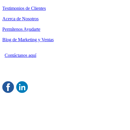
Testimonios de Clientes
Acerca de Nosotros
Permítenos Ayudarte
Blog de Marketing y Ventas
Contáctanos aquí
Consultoría Profesional en Marketing y Ventas
Damos servicio a todo México
Juntos Logramos tu Crecimiento
®
Rentable