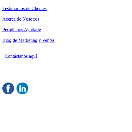
Testimonios de Clientes
Acerca de Nosotros
Permítenos Ayudarte
Blog de Marketing y Ventas
Contáctanos aquí
Consultoría Profesional en Marketing y Ventas
Damos servicio a todo México
Juntos Logramos tu Crecimiento
®
Rentable