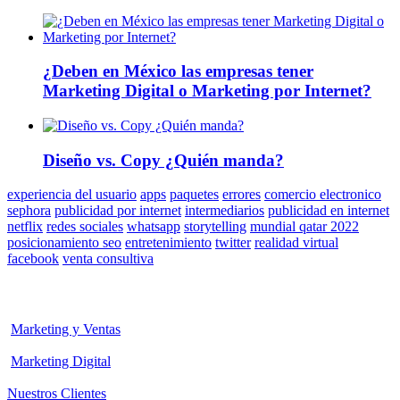
¿Deben en México las empresas tener
Marketing Digital o Marketing por Internet?
Diseño vs. Copy ¿Quién manda?
experiencia del usuario
apps
paquetes
errores
comercio electronico
sephora
publicidad por internet
intermediarios
publicidad en internet
netflix
redes sociales
whatsapp
storytelling
mundial qatar 2022
posicionamiento seo
entretenimiento
twitter
realidad virtual
facebook
venta consultiva
Marketing y Ventas
Marketing Digital
Nuestros Clientes