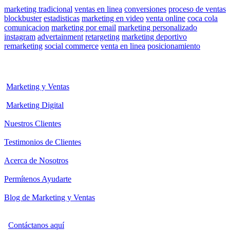
marketing tradicional
ventas en linea
conversiones
proceso de ventas
blockbuster
estadisticas
marketing en video
venta online
coca cola
comunicacion
marketing por email
marketing personalizado
instagram
advertainment
retargeting
marketing deportivo
remarketing
social commerce
venta en linea
posicionamiento
Marketing y Ventas
Marketing Digital
Nuestros Clientes
Testimonios de Clientes
Acerca de Nosotros
Permítenos Ayudarte
Blog de Marketing y Ventas
Contáctanos aquí