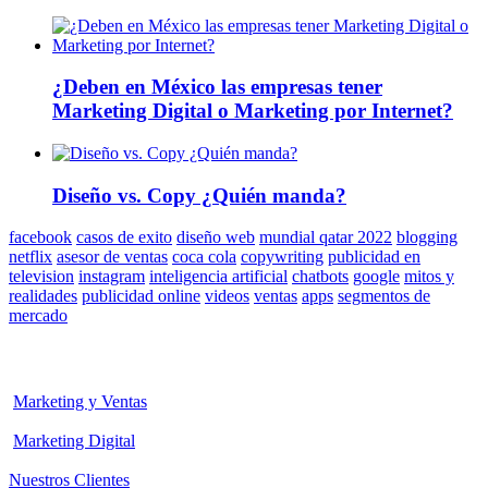
¿Deben en México las empresas tener
Marketing Digital o Marketing por Internet?
Diseño vs. Copy ¿Quién manda?
facebook
casos de exito
diseño web
mundial qatar 2022
blogging
netflix
asesor de ventas
coca cola
copywriting
publicidad en
television
instagram
inteligencia artificial
chatbots
google
mitos y
realidades
publicidad online
videos
ventas
apps
segmentos de
mercado
Marketing y Ventas
Marketing Digital
Nuestros Clientes