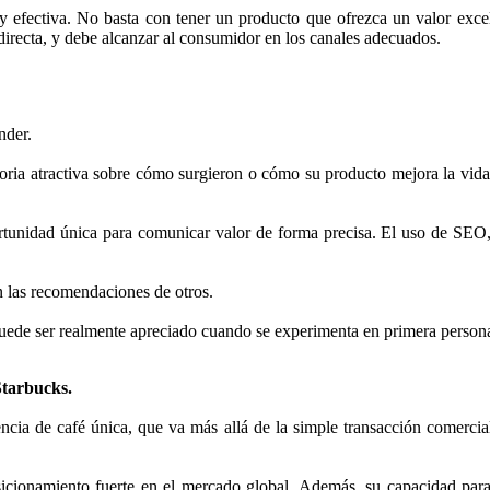
y efectiva. No basta con tener un producto que ofrezca un valor excele
 directa, y debe alcanzar al consumidor en los canales adecuados.
nder.
ria atractiva sobre cómo surgieron o cómo su producto mejora la vida
rtunidad única para comunicar valor de forma precisa. El uso de SEO,
 las recomendaciones de otros.
puede ser realmente apreciado cuando se experimenta en primera person
Starbucks.
cia de café única, que va más allá de la simple transacción comercial,
cionamiento fuerte en el mercado global. Además, su capacidad para