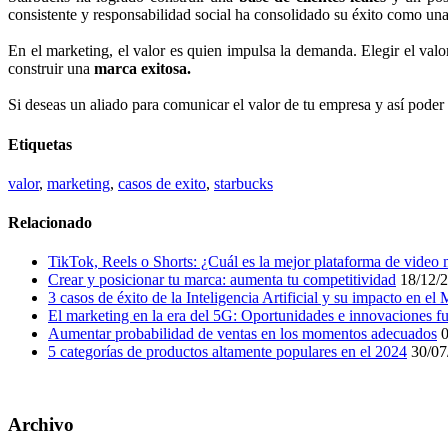
consistente y responsabilidad social ha consolidado su éxito como u
En el marketing, el valor es quien impulsa la demanda. Elegir el va
construir una
marca exitosa.
Si deseas un aliado para comunicar el valor de tu empresa y así pod
Etiquetas
valor
,
marketing
,
casos de exito
,
starbucks
Relacionado
TikTok, Reels o Shorts: ¿Cuál es la mejor plataforma de video
Crear y posicionar tu marca: aumenta tu competitividad
18/12/
3 casos de éxito de la Inteligencia Artificial y su impacto en el
El marketing en la era del 5G: Oportunidades e innovaciones fu
Aumentar probabilidad de ventas en los momentos adecuados
0
5 categorías de productos altamente populares en el 2024
30/07
Archivo