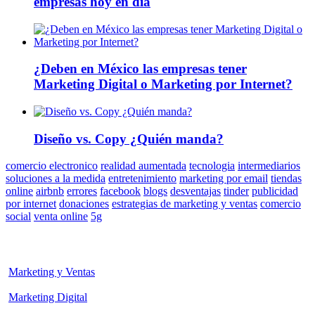
empresas hoy en día
¿Deben en México las empresas tener
Marketing Digital o Marketing por Internet?
Diseño vs. Copy ¿Quién manda?
comercio electronico
realidad aumentada
tecnologia
intermediarios
soluciones a la medida
entretenimiento
marketing por email
tiendas
online
airbnb
errores
facebook
blogs
desventajas
tinder
publicidad
por internet
donaciones
estrategias de marketing y ventas
comercio
social
venta online
5g
Marketing y Ventas
Marketing Digital