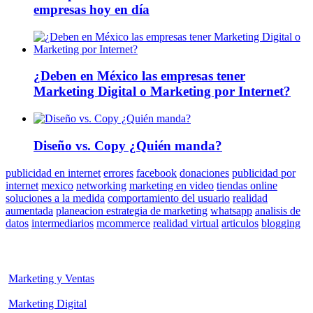
empresas hoy en día
¿Deben en México las empresas tener
Marketing Digital o Marketing por Internet?
Diseño vs. Copy ¿Quién manda?
publicidad en internet
errores
facebook
donaciones
publicidad por
internet
mexico
networking
marketing en video
tiendas online
soluciones a la medida
comportamiento del usuario
realidad
aumentada
planeacion estrategia de marketing
whatsapp
analisis de
datos
intermediarios
mcommerce
realidad virtual
articulos
blogging
Marketing y Ventas
Marketing Digital