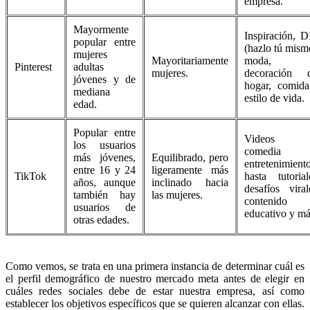
empresa.
Mayormente
Inspiración, 
popular entre
(hazlo tú mism
mujeres
Mayoritariamente
moda,
Pinterest
adultas
mujeres.
decoración d
jóvenes y de
hogar, comid
mediana
estilo de vida.
edad.
Popular entre
Videos 
los usuarios
comedia
más jóvenes,
Equilibrado, pero
entretenimiento
entre 16 y 24
ligeramente más
TikTok
hasta tutorial
años, aunque
inclinado hacia
desafíos viral
también hay
las mujeres.
contenido
usuarios de
educativo y má
otras edades.
Como vemos, se trata en una primera instancia de determinar cuál es
el perfil demográfico de nuestro mercado meta antes de elegir en
cuáles redes sociales debe de estar nuestra empresa, así como
establecer los objetivos específicos que se quieren alcanzar con ellas.