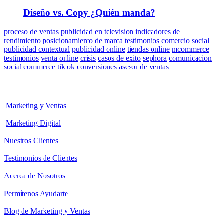
Diseño vs. Copy ¿Quién manda?
proceso de ventas
publicidad en television
indicadores de
rendimiento
posicionamiento de marca
testimonios
comercio social
publicidad contextual
publicidad online
tiendas online
mcommerce
testimonios
venta online
crisis
casos de exito
sephora
comunicacion
social commerce
tiktok
conversiones
asesor de ventas
Marketing y Ventas
Marketing Digital
Nuestros Clientes
Testimonios de Clientes
Acerca de Nosotros
Permítenos Ayudarte
Blog de Marketing y Ventas