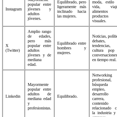
Equilibrado, pero
moda, estilo
popular entre
ligeramente más
vida, viaje
Instagram
jóvenes y
inclinado hacia
alimentos
adultos
las mujeres.
productos
jóvenes.
visuales.
Amplio rango
de edades,
Noticias, políti
pero más
debates,
Equilibrado entre
X
popular entre
tendencias,
hombres y
(Twitter)
adultos
cultura pop
mujeres.
jóvenes y de
conversacione
mediana
en tiempo real.
edad.
Networking
profesional,
Mayormente
búsqueda 
popular entre
empleo,
adultos de
desarrollo 
Linkedin
Equilibrado.
mediana edad
carrera,
y
contenido
profesionistas.
relacionado 
la industria y